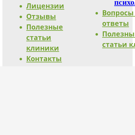
психо
Лицензии
Вопросы
Отзывы
ответы
Полезные
Полезны
статьи
статьи 
клиники
Контакты
lifeclinic24.ru@yandex.ru
+7 (499) 130-32-03