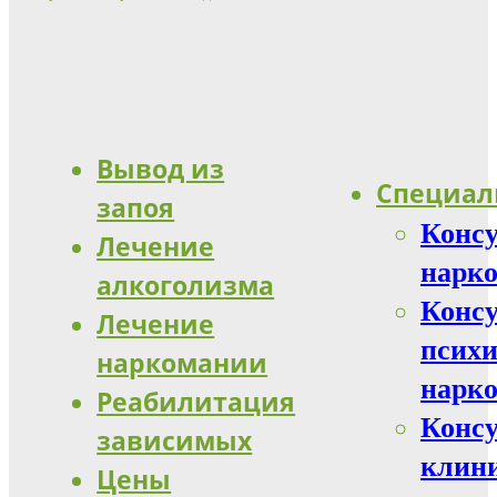
Вывод из
Специал
запоя
Конс
Лечение
нарко
алкоголизма
Конс
Лечение
психи
наркомании
нарко
Реабилитация
Конс
зависимых
клин
Цены