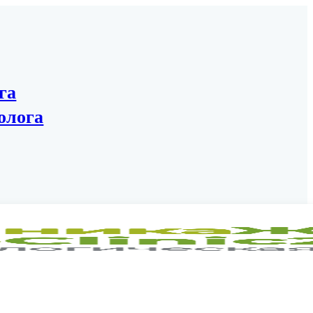
га
олога