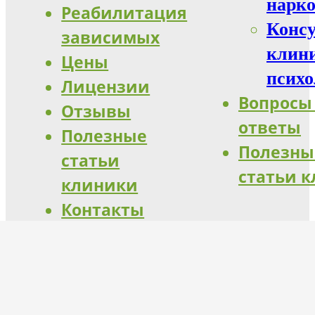
нарко
Реабилитация
Конс
зависимых
клин
Цены
психо
Лицензии
Вопросы
Отзывы
ответы
Полезные
Полезны
статьи
статьи 
клиники
Контакты