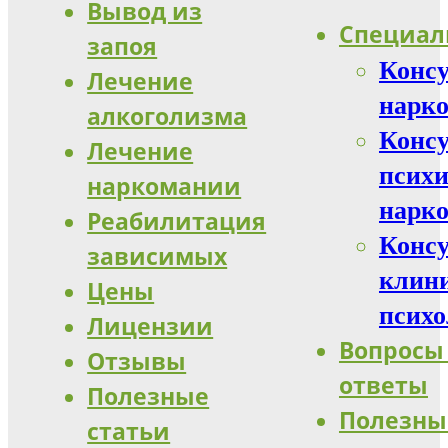
Вывод из
Специал
запоя
Конс
Лечение
нарко
алкоголизма
Конс
Лечение
психи
наркомании
нарко
Реабилитация
Конс
зависимых
клин
Цены
психо
Лицензии
Вопросы
Отзывы
ответы
Полезные
Полезны
статьи