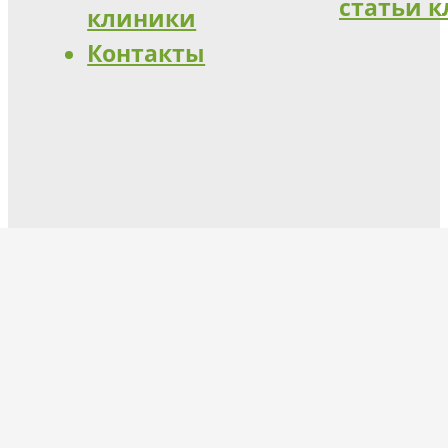
статьи 
клиники
Контакты
lifeclinic24.ru@yandex.ru
+7 (499) 130-32-03
Помощь по телефону круглосуточно