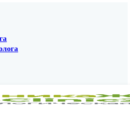
га
олога