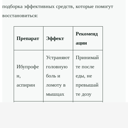
подборка эффективных средств, которые помогут
восстановиться:
Рекоменд
Препарат
Эффект
ации
Устраняют
Принимай
Ибупрофе
головную
те после
н,
боль и
еды, не
аспирин
ломоту в
превышай
мышцах
те дозу
Снижают
токсическ
Эффектив
ую