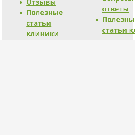
Отзывы
ответы
Полезные
Полезны
статьи
статьи 
клиники
Контакты
lifeclinic24.ru@yandex.ru
+7 (499) 130-32-03
Помощь по телефону круглосуточно