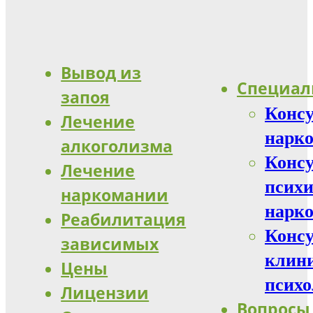
Вывод из
Специал
запоя
Конс
Лечение
нарко
алкоголизма
Конс
Лечение
психи
наркомании
нарко
Реабилитация
Конс
зависимых
клин
Цены
психо
Лицензии
Вопросы