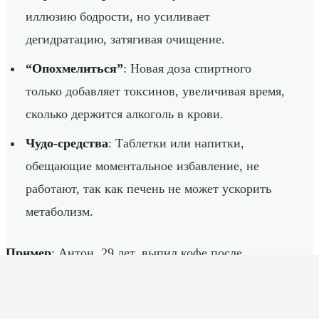
иллюзию бодрости, но усиливает
дегидратацию, затягивая очищение.
“Опохмелиться”
: Новая доза спиртного
только добавляет токсинов, увеличивая время,
сколько держится алкоголь в крови.
Чудо-средства
: Таблетки или напитки,
обещающие моментальное избавление, не
работают, так как печень не может ускорить
метаболизм.
Пример
: Антон, 29 лет, выпил кофе после
вечеринки, надеясь на трезвость, но алкотестер
показал 0,5 промилле перед работой. Только вода