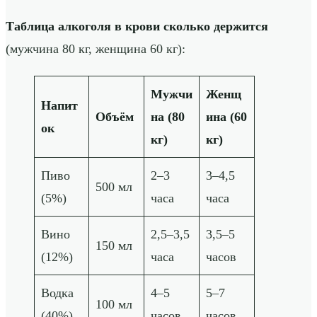
Таблица алкоголя в крови сколько держится
(мужчина 80 кг, женщина 60 кг):
Мужчи
Женщ
Напит
Объём
на (80
ина (60
ок
кг)
кг)
Пиво
2–3
3–4,5
500 мл
(5%)
часа
часа
Вино
2,5–3,5
3,5–5
150 мл
(12%)
часа
часов
Водка
4–5
5–7
100 мл
(40%)
часов
часов