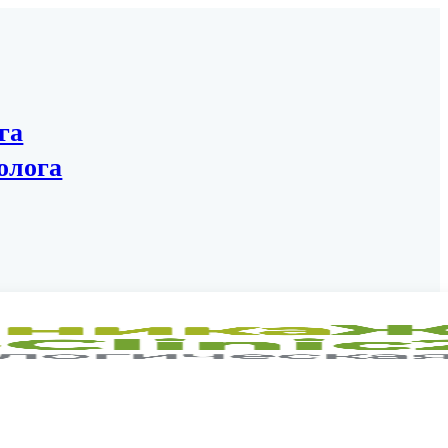
га
олога